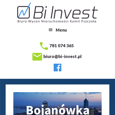
Przejdź
do
treści
Menu
781 074 365
biuro@bi-invest.pl
Bojanówka